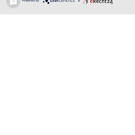
Powered by
&
Login
Benutzername
Passwort
Angemeldet bleiben
Passwort vergessen?